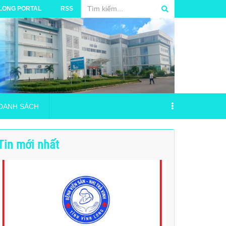
 LONG PORTAL
RSS
DANH SÁCH
Tin mới nhất
 phẩm năm 2024 (17/04/2017)
TRƯỜNG BỆNH VIỆN SẢN - NHI TRÀ VINH
VSNTV_ Phu luc 2_Danh muc nguoi hanh nghe _18.06.2026
á Mua bộ đặt nội khí quản
NG NGỪA VÀ ỨNG PHÓ SỰ CỐ MÔI TRƯỜNG
ANH SÁCH ĐĂNG KÝ THỰC HÀNH TẠI BVSN (15/09/2025)
ID
hải y tế nguy hại của Bệnh viện Sản - Nhi
c thanh toán tiền viện phí
ANH SÁCH ĐĂNG KÝ THỰC HÀNH TẠI BỆNH VIỆN SẢN - NHI TRÀ VI
ÃY CỨU LẤY THỊ GIÁC CỦA BẠN”
iểm tự nguyện và Bảo hiểm bắt buộc TNDS đối với xe Ôtô cứu thương
Bảo hiểm cháy nổ Bệnh viện Srn Nhi trà vinh
ANH SÁCH ĐĂNG KÝ THỰC HÀNH TẠI BỆNH VIỆN SẢN - NHI TRÀ VI