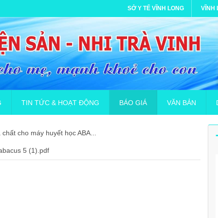
SỞ Y TẾ VĨNH LONG
VĨNH
G
TIN TỨC & HOẠT ĐỘNG
BÁO GIÁ
VĂN BẢN
 chất cho máy huyết học ABA...
n dụng hợp đồng lao động (Bác sĩ đa khoa)
Phòng chống dịch bệnh Covid-19
Khai báo y tế
Gia hạn báo giá cung cấp in ấn
GIẤY PHÉP MÔI 
B
bacus 5 (1).pdf
iệc tuyển nhân viên hợp đồng lao động
Thư viện ảnh
Hướng dẫn dành cho cộng đồng và gia đình
Công văn gia hạn Yêu cầu báo gi
KẾ HOẠCH PHÒ
D
 đồng lao động Bác sĩ Đa khoa hệ chính quy
Video Clip
Hướng dẫn ứng dụng khai báo tự nguyện NCOV
Yêu cầu báo giá Thuê xử lý chất t
THÔNG BÁO Về việ
D
ên điều dưỡng(hợp đồng)
TUẦN LỄ GLOCOM THẾ GIỚI 2023 “ THẾ GIỚI TƯƠI SÁNG, H
Yêu cầu báo giá Cung cấp Bảo h
Thư mời chào giá 
D