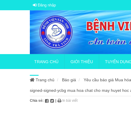
Đăng nhập
TRANG CHỦ
GIỚI THIỆU
TUYỂN DỤN
Trang chủ
Báo giá
Yêu cầu báo giá Mua hóa
Giới thiệu tổng quan
Thông báo tuyể
signed-signed-ycbg mua hoa chat cho may huyet hoc a
Chia sẻ:
|
In bài viết
Sơ đồ tổ chức
Thông báo về v
Quy chế bệnh viện
Tuyển dụng hợp
Lịch sử hình thành
Tuyển nhân vi