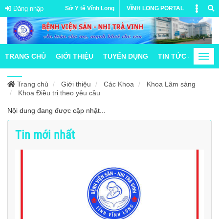
Đăng nhập
Sở Y tế Vĩnh Long
VĨNH LONG PORTAL
TRANG CHỦ
GIỚI THIỆU
TUYỂN DỤNG
TIN TỨC & HOẠT
Togg
navi
Trang chủ
Giới thiệu
Các Khoa
Khoa Lâm sàng
Khoa Điều trị theo yêu cầu
Nội dung đang được cập nhật...
Tin mới nhất