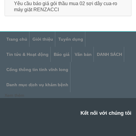
Yêu cầu báo giá gói thầu mua 02 sợi dây cua-ro
máy giặt RENZACCI
Trang chủ
Giới thiệu
Tuyển dụng
Tin tức & Hoạt động
Báo giá
Văn bản
DANH SÁCH
Cổng thông tin tỉnh vĩnh long
Danh mục dịch vụ khám bệnh
Xem thêm
Kết nối với chúng tôi