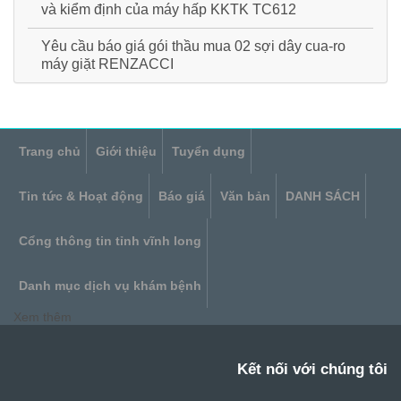
và kiểm định của máy hấp KKTK TC612
Yêu cầu báo giá gói thầu mua 02 sợi dây cua-ro
máy giặt RENZACCI
Trang chủ
Giới thiệu
Tuyển dụng
Tin tức & Hoạt động
Báo giá
Văn bản
DANH SÁCH
Cổng thông tin tỉnh vĩnh long
Danh mục dịch vụ khám bệnh
Xem thêm
Kết nối với chúng tôi