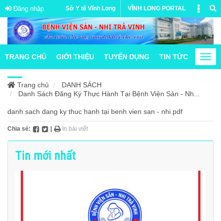
Đăng nhập
Sở Y tế Vĩnh Long
VĨNH LONG PORTAL
TRANG CHỦ
GIỚI THIỆU
TUYỂN DỤNG
TIN TỨC & HOẠT
Togg
navi
Trang chủ
DANH SÁCH
Danh Sách Đăng Ký Thực Hành Tại Bệnh Viện Sản - Nh...
danh sach dang ky thuc hanh tại benh vien san - nhi.pdf
Chia sẻ:
|
In bài viết
Tin mới nhất