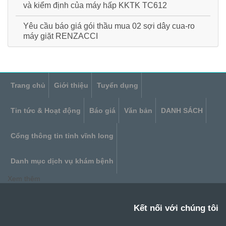
và kiểm định của máy hấp KKTK TC612
Yêu cầu báo giá gói thầu mua 02 sợi dây cua-ro
máy giặt RENZACCI
Trang chủ
Giới thiệu
Tuyển dụng
Tin tức & Hoạt động
Báo giá
Văn bản
DANH SÁCH
Cổng thông tin tỉnh vĩnh long
Danh mục dịch vụ khám bệnh
Xem thêm
Kết nối với chúng tôi