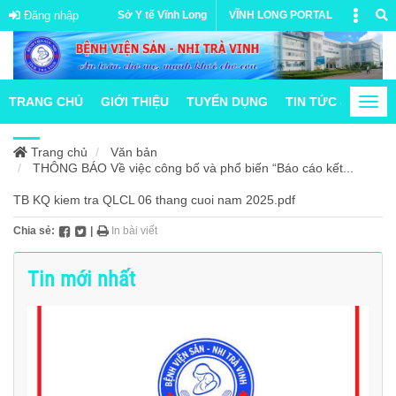
Đăng nhập
Sở Y tế Vĩnh Long
VĨNH LONG PORTAL
TRANG CHỦ
GIỚI THIỆU
TUYỂN DỤNG
TIN TỨC & HOẠT
Togg
navi
Trang chủ
Văn bản
THÔNG BÁO Về việc công bố và phổ biến “Báo cáo kết...
TB KQ kiem tra QLCL 06 thang cuoi nam 2025.pdf
Chia sẻ:
|
In bài viết
Tin mới nhất