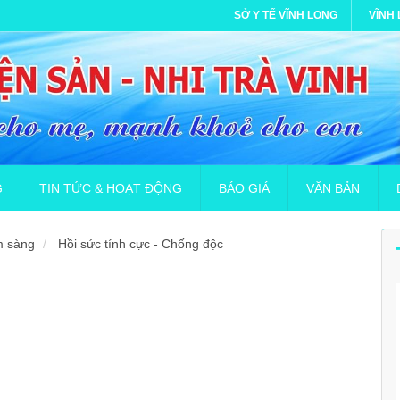
SỞ Y TẾ VĨNH LONG
VĨNH
G
TIN TỨC & HOẠT ĐỘNG
BÁO GIÁ
VĂN BẢN
m sàng
Hồi sức tính cực - Chống độc
n dụng hợp đồng lao động (Bác sĩ đa khoa)
Phòng chống dịch bệnh Covid-19
Khai báo y tế
Gia hạn báo giá cung cấp in ấn
GIẤY PHÉP MÔI 
B
iệc tuyển nhân viên hợp đồng lao động
Thư viện ảnh
Hướng dẫn dành cho cộng đồng và gia đình
Công văn gia hạn Yêu cầu báo gi
KẾ HOẠCH PHÒ
D
 đồng lao động Bác sĩ Đa khoa hệ chính quy
Video Clip
Hướng dẫn ứng dụng khai báo tự nguyện NCOV
Yêu cầu báo giá Thuê xử lý chất t
THÔNG BÁO Về việ
D
ên điều dưỡng(hợp đồng)
TUẦN LỄ GLOCOM THẾ GIỚI 2023 “ THẾ GIỚI TƯƠI SÁNG, H
Yêu cầu báo giá Cung cấp Bảo h
Thư mời chào giá 
D