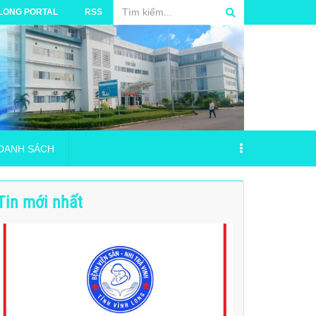
 LONG PORTAL
RSS
DANH SÁCH
Tin mới nhất
 phẩm năm 2024 (17/04/2017)
TRƯỜNG BỆNH VIỆN SẢN - NHI TRÀ VINH
VSNTV_ Phu luc 2_Danh muc nguoi hanh nghe _18.06.2026
á Mua bộ đặt nội khí quản
NG NGỪA VÀ ỨNG PHÓ SỰ CỐ MÔI TRƯỜNG
ANH SÁCH ĐĂNG KÝ THỰC HÀNH TẠI BVSN (15/09/2025)
ID
hải y tế nguy hại của Bệnh viện Sản - Nhi
c thanh toán tiền viện phí
ANH SÁCH ĐĂNG KÝ THỰC HÀNH TẠI BỆNH VIỆN SẢN - NHI TRÀ VI
ÃY CỨU LẤY THỊ GIÁC CỦA BẠN”
iểm tự nguyện và Bảo hiểm bắt buộc TNDS đối với xe Ôtô cứu thương
Bảo hiểm cháy nổ Bệnh viện Srn Nhi trà vinh
ANH SÁCH ĐĂNG KÝ THỰC HÀNH TẠI BỆNH VIỆN SẢN - NHI TRÀ VI