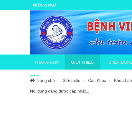
Đăng nhập
TRANG CHỦ
GIỚI THIỆU
TUYỂN DỤN
Trang chủ
Giới thiệu
Các Khoa
Khoa Lâ
Giới thiệu tổng quan
Thông báo tuyể
Nội dung đang được cập nhật...
Sơ đồ tổ chức
Thông báo về v
Quy chế bệnh viện
Tuyển dụng hợp
Lịch sử hình thành
Tuyển nhân vi