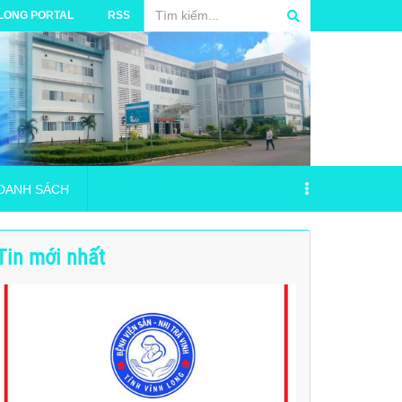
 LONG PORTAL
RSS
DANH SÁCH
Tin mới nhất
 phẩm năm 2024 (17/04/2017)
TRƯỜNG BỆNH VIỆN SẢN - NHI TRÀ VINH
VSNTV_ Phu luc 2_Danh muc nguoi hanh nghe _18.06.2026
á Mua bộ đặt nội khí quản
NG NGỪA VÀ ỨNG PHÓ SỰ CỐ MÔI TRƯỜNG
ANH SÁCH ĐĂNG KÝ THỰC HÀNH TẠI BVSN (15/09/2025)
ID
hải y tế nguy hại của Bệnh viện Sản - Nhi
c thanh toán tiền viện phí
ANH SÁCH ĐĂNG KÝ THỰC HÀNH TẠI BỆNH VIỆN SẢN - NHI TRÀ VI
ÃY CỨU LẤY THỊ GIÁC CỦA BẠN”
iểm tự nguyện và Bảo hiểm bắt buộc TNDS đối với xe Ôtô cứu thương
Bảo hiểm cháy nổ Bệnh viện Srn Nhi trà vinh
ANH SÁCH ĐĂNG KÝ THỰC HÀNH TẠI BỆNH VIỆN SẢN - NHI TRÀ VI