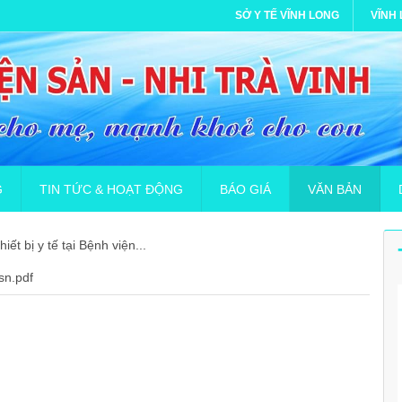
SỞ Y TẾ VĨNH LONG
VĨNH
G
TIN TỨC & HOẠT ĐỘNG
BÁO GIÁ
VĂN BẢN
ết bị y tế tại Bệnh viện...
n dụng hợp đồng lao động (Bác sĩ đa khoa)
Phòng chống dịch bệnh Covid-19
Khai báo y tế
Gia hạn báo giá cung cấp in ấn
GIẤY PHÉP MÔI 
B
sn.pdf
iệc tuyển nhân viên hợp đồng lao động
Thư viện ảnh
Hướng dẫn dành cho cộng đồng và gia đình
Công văn gia hạn Yêu cầu báo gi
KẾ HOẠCH PHÒ
D
 đồng lao động Bác sĩ Đa khoa hệ chính quy
Video Clip
Hướng dẫn ứng dụng khai báo tự nguyện NCOV
Yêu cầu báo giá Thuê xử lý chất t
THÔNG BÁO Về việ
D
ên điều dưỡng(hợp đồng)
TUẦN LỄ GLOCOM THẾ GIỚI 2023 “ THẾ GIỚI TƯƠI SÁNG, H
Yêu cầu báo giá Cung cấp Bảo h
Thư mời chào giá 
D