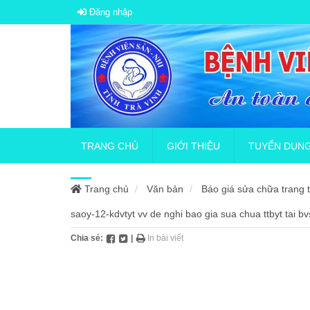
Đăng nhập
TRANG CHỦ
GIỚI THIỆU
TUYỂN DỤN
Trang chủ
Văn bản
Báo giá sửa chữa trang thi
Giới thiệu tổng quan
Thông báo tuyể
saoy-12-kdvtyt vv de nghi bao gia sua chua ttbyt tai bv
Chia sẻ:
|
In bài viết
Sơ đồ tổ chức
Thông báo về v
Quy chế bệnh viện
Tuyển dụng hợp
Lịch sử hình thành
Tuyển nhân vi