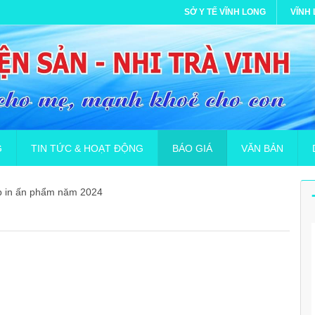
SỞ Y TẾ VĨNH LONG
VĨNH
G
TIN TỨC & HOẠT ĐỘNG
BÁO GIÁ
VĂN BẢN
p in ấn phẩm năm 2024
n dụng hợp đồng lao động (Bác sĩ đa khoa)
Phòng chống dịch bệnh Covid-19
Khai báo y tế
Gia hạn báo giá cung cấp in ấn
GIẤY PHÉP MÔI 
B
iệc tuyển nhân viên hợp đồng lao động
Thư viện ảnh
Hướng dẫn dành cho cộng đồng và gia đình
Công văn gia hạn Yêu cầu báo gi
KẾ HOẠCH PHÒ
D
 đồng lao động Bác sĩ Đa khoa hệ chính quy
Video Clip
Hướng dẫn ứng dụng khai báo tự nguyện NCOV
Yêu cầu báo giá Thuê xử lý chất t
THÔNG BÁO Về việ
D
ên điều dưỡng(hợp đồng)
TUẦN LỄ GLOCOM THẾ GIỚI 2023 “ THẾ GIỚI TƯƠI SÁNG, H
Yêu cầu báo giá Cung cấp Bảo h
Thư mời chào giá 
D