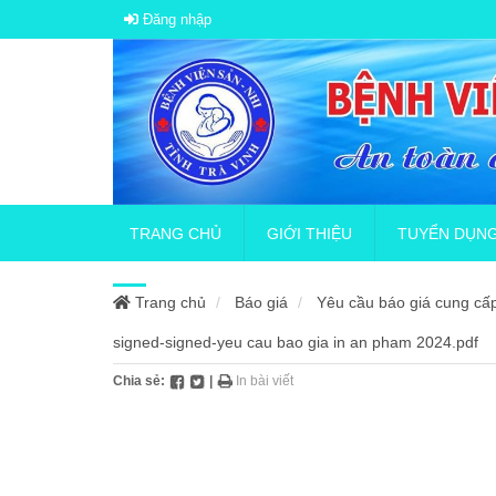
Đăng nhập
TRANG CHỦ
GIỚI THIỆU
TUYỂN DỤN
Trang chủ
Báo giá
Yêu cầu báo giá cung cấ
Giới thiệu tổng quan
Thông báo tuyể
signed-signed-yeu cau bao gia in an pham 2024.pdf
Chia sẻ:
|
In bài viết
Sơ đồ tổ chức
Thông báo về v
Quy chế bệnh viện
Tuyển dụng hợp
Lịch sử hình thành
Tuyển nhân vi