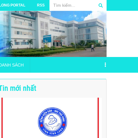
 LONG PORTAL
RSS
DANH SÁCH
Tin mới nhất
 phẩm năm 2024 (17/04/2017)
TRƯỜNG BỆNH VIỆN SẢN - NHI TRÀ VINH
VSNTV_ Phu luc 2_Danh muc nguoi hanh nghe _18.06.2026
á Mua bộ đặt nội khí quản
NG NGỪA VÀ ỨNG PHÓ SỰ CỐ MÔI TRƯỜNG
ANH SÁCH ĐĂNG KÝ THỰC HÀNH TẠI BVSN (15/09/2025)
ID
hải y tế nguy hại của Bệnh viện Sản - Nhi
c thanh toán tiền viện phí
ANH SÁCH ĐĂNG KÝ THỰC HÀNH TẠI BỆNH VIỆN SẢN - NHI TRÀ VI
ÃY CỨU LẤY THỊ GIÁC CỦA BẠN”
iểm tự nguyện và Bảo hiểm bắt buộc TNDS đối với xe Ôtô cứu thương
Bảo hiểm cháy nổ Bệnh viện Srn Nhi trà vinh
ANH SÁCH ĐĂNG KÝ THỰC HÀNH TẠI BỆNH VIỆN SẢN - NHI TRÀ VI