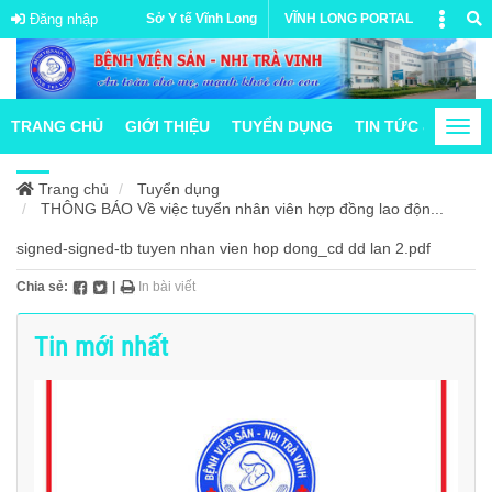
Đăng nhập
Sở Y tế Vĩnh Long
VĨNH LONG PORTAL
TRANG CHỦ
GIỚI THIỆU
TUYỂN DỤNG
TIN TỨC & HOẠT
Togg
navi
Trang chủ
Tuyển dụng
THÔNG BÁO Về việc tuyển nhân viên hợp đồng lao độn...
signed-signed-tb tuyen nhan vien hop dong_cd dd lan 2.pdf
Chia sẻ:
|
In bài viết
Tin mới nhất