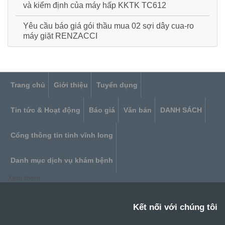
và kiểm định của máy hấp KKTK TC612
Yêu cầu báo giá gói thầu mua 02 sợi dây cua-ro
máy giặt RENZACCI
Trang chủ
Giới thiệu
Tuyển dụng
Tin tức & Hoạt động
Báo giá
Văn bản
DANH SÁCH
Cổng thông tin tỉnh vĩnh long
Danh mục dịch vụ khám bệnh
Xem thêm
Kết nối với chúng tôi