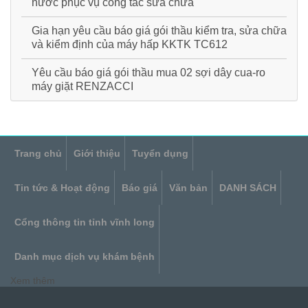
nước phục vụ công tác sửa chữa
Gia hạn yêu cầu báo giá gói thầu kiểm tra, sửa chữa
và kiểm định của máy hấp KKTK TC612
Yêu cầu báo giá gói thầu mua 02 sợi dây cua-ro
máy giặt RENZACCI
Trang chủ
Giới thiệu
Tuyển dụng
Tin tức & Hoạt động
Báo giá
Văn bản
DANH SÁCH
Cổng thông tin tỉnh vĩnh long
Danh mục dịch vụ khám bệnh
Xem thêm