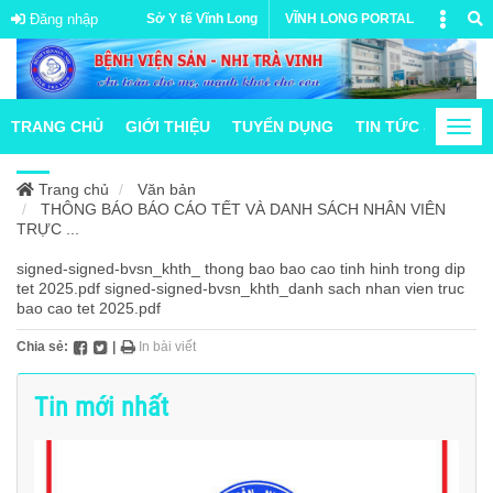
Đăng nhập
Sở Y tế Vĩnh Long
VĨNH LONG PORTAL
TRANG CHỦ
GIỚI THIỆU
TUYỂN DỤNG
TIN TỨC & HOẠT
Togg
navi
Trang chủ
Văn bản
THÔNG BÁO BÁO CÁO TẾT VÀ DANH SÁCH NHÂN VIÊN
TRỰC ...
signed-signed-bvsn_khth_ thong bao bao cao tinh hinh trong dip
tet 2025.pdf
signed-signed-bvsn_khth_danh sach nhan vien truc
bao cao tet 2025.pdf
Chia sẻ:
|
In bài viết
Tin mới nhất