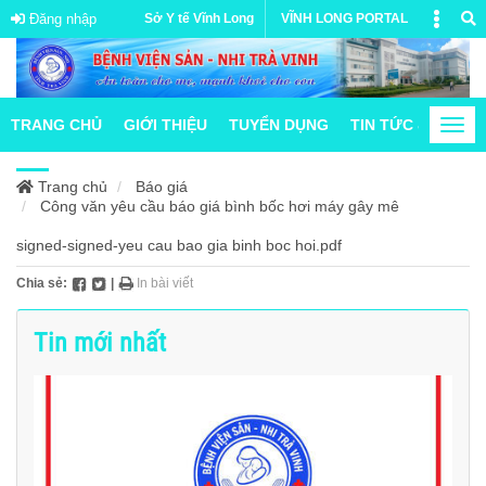
Đăng nhập
Sở Y tế Vĩnh Long
VĨNH LONG PORTAL
TRANG CHỦ
GIỚI THIỆU
TUYỂN DỤNG
TIN TỨC & HOẠT
Togg
navi
Trang chủ
Báo giá
Công văn yêu cầu báo giá bình bốc hơi máy gây mê
signed-signed-yeu cau bao gia binh boc hoi.pdf
Chia sẻ:
|
In bài viết
Tin mới nhất