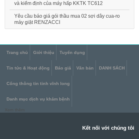
và kiểm định của máy hấp KKTK TC612
Yêu cầu báo giá gói thầu mua 02 sợi dây cua-ro
máy giặt RENZACCI
Trang chủ
Giới thiệu
Tuyển dụng
Tin tức & Hoạt động
Báo giá
Văn bản
DANH SÁCH
Cổng thông tin tỉnh vĩnh long
Danh mục dịch vụ khám bệnh
Xem thêm
Kết nối với chúng tôi