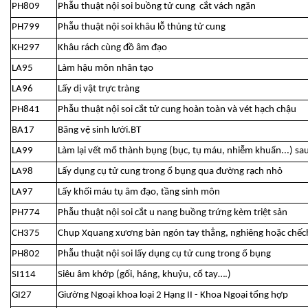
PH809
Phẫu thuật nội soi buồng tử cung cắt vách ngăn
PH799
Phẫu thuật nội soi khâu lỗ thủng tử cung
KH297
Khâu rách cùng đồ âm đạo
LA95
Làm hậu môn nhân tạo
LA96
Lấy dị vật trực tràng
PH841
Phẫu thuật nội soi cắt tử cung hoàn toàn và vét hạch chậu
BA17
Băng vệ sinh lưới.BT
LA99
Làm lại vết mổ thành bụng (bục, tụ máu, nhiễm khuẩn...) sa
LA98
Lấy dụng cụ tử cung trong ổ bụng qua đường rạch nhỏ
LA97
Lấy khối máu tụ âm đạo, tầng sinh môn
PH774
Phẫu thuật nội soi cắt u nang buồng trứng kèm triệt sản
CH375
Chụp Xquang xương bàn ngón tay thẳng, nghiêng hoặc chếc
PH802
Phẫu thuật nội soi lấy dụng cụ tử cung trong ổ bụng
SI114
Siêu âm khớp (gối, háng, khuỷu, cổ tay….)
GI27
Giường Ngoại khoa loại 2 Hạng II - Khoa Ngoại tổng hợp