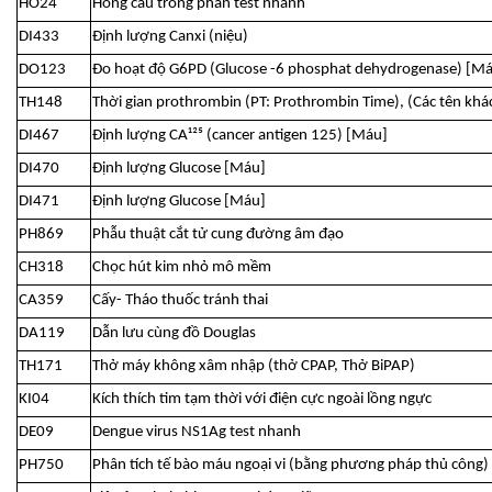
HO24
Hồng cầu trong phân test nhanh
DI433
Định lượng Canxi (niệu)
DO123
Đo hoạt độ G6PD (Glucose -6 phosphat dehydrogenase) [M
TH148
Thời gian prothrombin (PT: Prothrombin Time), (Các tên khá
DI467
Định lượng CA¹²⁵ (cancer antigen 125) [Máu]
DI470
Định lượng Glucose [Máu]
DI471
Định lượng Glucose [Máu]
PH869
Phẫu thuật cắt tử cung đường âm đạo
CH318
Chọc hút kim nhỏ mô mềm
CA359
Cấy- Tháo thuốc tránh thai
DA119
Dẫn lưu cùng đồ Douglas
TH171
Thở máy không xâm nhập (thở CPAP, Thở BiPAP)
KI04
Kích thích tim tạm thời với điện cực ngoài lồng ngực
DE09
Dengue virus NS1Ag test nhanh
PH750
Phân tích tế bào máu ngoại vi (bằng phương pháp thủ công)