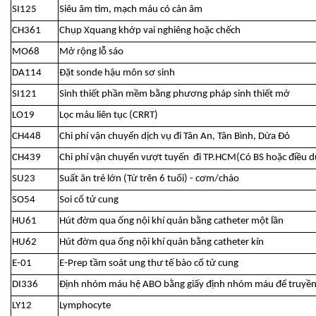
SI125
Siêu âm tim, mạch máu có cản âm
CH361
Chụp Xquang khớp vai nghiêng hoặc chếch
MO68
Mở rộng lỗ sáo
DA114
Đặt sonde hậu môn sơ sinh
SI121
Sinh thiết phần mềm bằng phương pháp sinh thiết mở
LO19
Lọc máu liên tục (CRRT)
CH448
Chi phí vận chuyển dịch vụ đi Tân An, Tân Bình, Dừa Đỏ
CH439
Chi phí vận chuyển vượt tuyến đi TP.HCM(Có BS hoặc điều 
SU23
Suất ăn trẻ lớn (Từ trên 6 tuổi) - cơm/cháo
SO54
Soi cổ tử cung
HU61
Hút đờm qua ống nội khí quản bằng catheter một lần
HU62
Hút đờm qua ống nội khí quản bằng catheter kín
E-01
E-Prep tầm soát ung thư tế bào cổ tử cung
DI336
Định nhóm máu hệ ABO bằng giấy định nhóm máu để truyền 
LY12
Lymphocyte