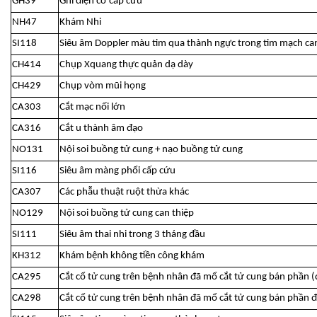
GH39
Ghi điện cơ cấp cứu
NH47
Khám Nhi
SI118
Siêu âm Doppler màu tim qua thành ngực trong tim mạch can
CH414
Chụp Xquang thực quản dạ dày
CH429
Chụp vòm mũi họng
CA303
Cắt mạc nối lớn
CA316
Cắt u thành âm đạo
NO131
Nội soi buồng tử cung + nạo buồng tử cung
SI116
Siêu âm màng phổi cấp cứu
CA307
Các phẫu thuật ruột thừa khác
NO129
Nội soi buồng tử cung can thiệp
SI111
Siêu âm thai nhi trong 3 tháng đầu
KH312
Khám bệnh không tiền công khám
CA295
Cắt cổ tử cung trên bệnh nhân đã mổ cắt tử cung bán phần
CA298
Cắt cổ tử cung trên bệnh nhân đã mổ cắt tử cung bán phần