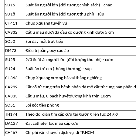
SU15
Suất ăn người lớn (đối tượng chính sách) - cháo
SU18
Suất ăn người lớn (đối tượng thu phí) - súp
CH411
Chụp Xquang tuyến vú
CA332
Cắt u máu dưới da đầu có đường kính dưới 5 cm
SO50
Soi đáy mắt trực tiếp
DI473
Điều trị bằng oxy cao áp
SU25
2/3 Suất ăn người lớn (đối tượng thu phí) - cơm
SU24
Suất ăn trẻ em (thông thường) - súp
CH363
Chụp Xquang xương bả vai thẳng nghiêng
CA299
Cắt cổ tử cung trên bệnh nhân đã mổ cắt tử cung bán phần 
CA333
Cắt u máu, u bạch huyếtđường kính trên 10cm
SO51
Soi góc tiền phòng
TH174
Theo dõi điện tim cấp cứu tại giường liên tục 24 giờ
DA127
Đặt catheter lọc máu cấp cứu
CH467
Chi phí vận chuyển dịch vụ đi TP.HCM