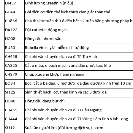
DI437
Định lượng Creatinin (niệu)
GH44
Ghi điện cơ điện thế kích thích cảm giác thân thể
PH856
Phá thai từ tuần thứ 6 đến hết 12 tuần bằng phương pháp 
DA123
Đặt catheter động mạch
HO38
Hông cầu nhược sắc
RU33
Rubella virus IgM miễn dịch tự động
CH458
Chi phí vận chuyển dịch vụ đi TP Trà Vinh
CA325
Cắt u máu, u bạch mạch vùng đầu phức tạp, khó
CH379
Chụp Xquang khớp háng nghiêng
BO34
Bóc, cắt u bã đậu, u mỡ dưới da đầu đường kính trên 10 cm
SI122
Sinh thiết hạch, cơ, thần kinh và các u dưới da
HO40
Hồng cầu dạng bút chì
CH451
Chi phí vận chuyển dịch vụ đi TT Cầu Ngang
CH444
Chi phí vận chuyển dịch vụ đi TT Vũng Liêm tỉnh Vĩnh Long
SU12
Suất ăn người lớn (đối tượng dịch vụ) - cơm