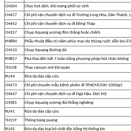
CH304
Chọc hút dịch, khí màng phổi sơ sinh
CH457
Chi phí vận chuyển dịch vụ đi Trường Long Hòa, Dân Thành, 
CH442
Chi phí vận chuyển dịch vụ đi Đồng Tháp
CH357
Chụp Xquang xương đòn thẳng hoặc chếch
PH884
Phẫu thuật điều trị viêm phúc mạc do thủng ruột: dẫn lưu ổ
CH310
Chụp Xquang đường dò
PH857
Phá thai đến hết 7 tuần bằng phương pháp hút chân không
TH158
Thay canuyn mở khí quản
RU44
Rửa dạ dày cấp cứu
CH473
Chi phí chuyển mẫu bệnh phẩm đi TPHCM(500-1000gr)
CH447
Chi phí vận chuyển dịch vụ đi Ngã Hậu, Đức Mỹ
CH381
Chụp Xquang xương đùi thẳng nghiêng
RU41
Rửa dạ dày cấp cứu
TH159
Thông bàng quang
RU45
Rửa dạ dày loại bỏ chất độc bằng hệ thống kín