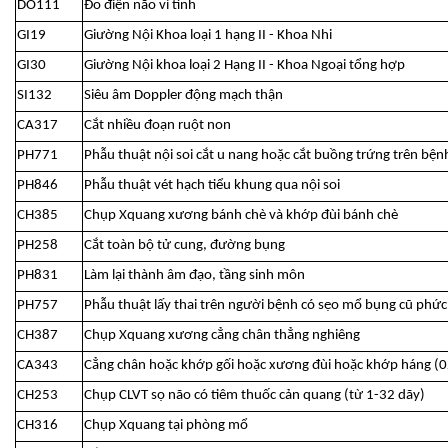
DO111
Đo điện não vi tính
GI19
Giường Nội Khoa loại 1 hạng II - Khoa Nhi
GI30
Giường Nội khoa loại 2 Hạng II - Khoa Ngoại tổng hợp
SI132
Siêu âm Doppler động mạch thận
CA317
Cắt nhiều đoạn ruột non
PH771
Phẫu thuật nội soi cắt u nang hoặc cắt buồng trứng trên bện
PH846
Phẫu thuật vét hạch tiểu khung qua nội soi
CH385
Chụp Xquang xương bánh chè và khớp đùi bánh chè
PH258
Cắt toàn bộ tử cung, đường bụng
PH831
Làm lại thành âm đạo, tầng sinh môn
PH757
Phẫu thuật lấy thai trên người bệnh có sẹo mổ bụng cũ phức
CH387
Chụp Xquang xương cẳng chân thẳng nghiêng
CA343
Cẳng chân hoặc khớp gối hoặc xương đùi hoặc khớp háng (0
CH253
Chụp CLVT sọ não có tiêm thuốc cản quang (từ 1-32 dãy)
CH316
Chụp Xquang tại phòng mổ