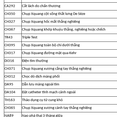
CA292
Cắt lách do chấn thương
CH350
Chụp Xquang cột sống thắt lưng De Sèze
CH327
Chụp Xquang hốc mắt thẳng nghiêng
CH367
Chụp Xquang khớp khuỷu thẳng, nghiêng hoặc chếch
TR43
Triple Test
CH395
Chụp Xquang toàn bộ chi dưới thẳng
CH317
Chụp Xquang đường mật qua Kehr
DI316
Điện tim thường
CH371
Chụp Xquang xương cẳng tay thẳng nghiêng
CH312
Chọc dò dịch màng phổi
DA95
Dẫn lưu màng ngoài tim
DA104
Đặt catheter tĩnh mạch cảnh ngoài
TH163
Tháo dụng cụ tử cung khó
CH365
Chụp Xquang xương cánh tay thẳng nghiêng
NA89
Nạo phá thai 3 tháng giữa