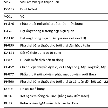
SI120
Siêu âm tim qua thực quản
DO137
Double Test
VC01
VC
PH876
Phẫu thuật nội soi cắt ruột thừa + rửa bụng
DA96
Đặt ống thông JJ trong hẹp niệu quản
DA110
Đặt ống thông niệu quản qua nội soi (sond JJ)
PH859
Phá thai bằng thuốc cho tuổi thai đến hết 8 tuần
DA121
Đặt và tháo dụng cụ tử cung
HB37
HBeAb miễn dịch bán tự động
CH452
Chi phí vận chuyển dịch vụ đi TT Mỹ Long, Mỹ Long Bắc, Mỹ
PH877
Phẫu thuật nội soi viêm phúc mạc do viêm ruột thừa
PH860
Phá thai bằng thuốc cho tuổi thai từ 13 tuần đến hết tuần 22
DO140
Đo áp lực ổ bụng
XE84
Xét nghiệm hồng cầu lưới (bằng máy đếm laser)
RU32
Rubella virus IgM miễn dịch bán tự động