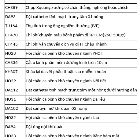
CH389
Chụp Xquang xương cổ chân thẳng, nghiêng hoặc chếch
DA93
Đặt catheter tĩnh mạch trung tâm 01 nòng
TH164
Thụ tinh trong ống nghiệm thường (IVF)
CH470
Chi phí chuyển mẫu bệnh phẩm đi TPHCM(250-500gr)
CH445
Chi phí vận chuyển dịch vụ đi TT Châu Thành
HO28
Hội chẩn ca bệnh khó chuyên ngành YHCT
CA336
Cắt u lành phần mềm đường kính trên 10cm
KH307
Khâu lại da vết phẫu thuật sau nhiễm khuẩn
HO29
Hội chẩn ca bệnh khó chuyên ngành Nội tiết
DA112
Đặt catheter tĩnh mạch trung tâm một nòng dưới hướng dẫn
HO31
Hội chẩn ca bệnh khó chuyên ngành Da liễu
DA102
Đặt canuyn mở khí quản 02 nòng
HO32
Hội chẩn ca bệnh khó chuyên ngành Lao
DA94
Đặt ống nội khí quản
HO33
Hội chẩn ca bệnh khó chuyên ngành Răng hàm mặt