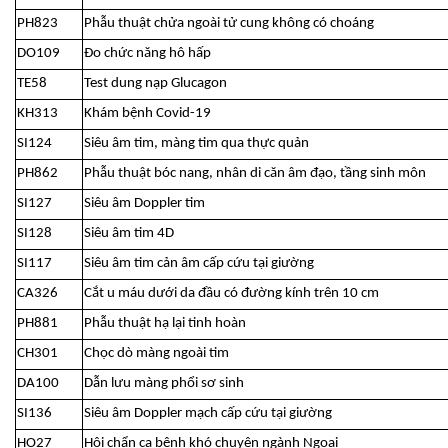
PH823
Phẫu thuật chửa ngoài tử cung không có choáng
DO109
Đo chức năng hô hấp
TE58
Test dung nạp Glucagon
KH313
Khám bệnh Covid-19
SI124
Siêu âm tim, màng tim qua thực quản
PH862
Phẫu thuật bóc nang, nhân di căn âm đạo, tầng sinh môn
SI127
Siêu âm Doppler tim
SI128
Siêu âm tim 4D
SI117
Siêu âm tim cản âm cấp cứu tại giường
CA326
Cắt u máu dưới da đầu có đường kính trên 10 cm
PH881
Phẫu thuật hạ lại tinh hoàn
CH301
Chọc dò màng ngoài tim
DA100
Dẫn lưu màng phổi sơ sinh
SI136
Siêu âm Doppler mạch cấp cứu tại giường
HO27
Hội chẩn ca bệnh khó chuyên ngành Ngoại