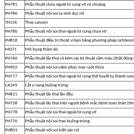
PH781
Phẫu thuật chửa ngoài tử cung vỡ có choáng
PH786
Phẫu thuật nội soi sa sinh dục nữ
TH156
Thay canuyn
PH780
Phẫu thuật nội soi thai ngoài tử cung chưa vỡ
PH818
Phẫu thuật điều trị thoát vị bẹn bằng phương pháp Lichtenst
MO71
Mở bụng thăm dò
PH760
Phẫu thuật lấy thai có kèm các kỹ thuật cầm máu (thắt động
PH902
Phẫu thuật nội soi viêm phúc mạc ruột thừa
PH777
Phẫu thuật nội soi thai ngoài tử cung thể huyết tụ thành nan
CA349
Cắt u nang buồng trứng
PH821
Phẫu thuật lấy thai lần đầu
PH758
Phẫu thuật lấy thai trên người bệnh mắc bệnh toàn thân (tim, 
PH778
Phẫu thuật nội soi thai ngoài tử cung vỡ
PH770
Phẫu thuật nội soi treo buồng trứng
PH803
Phẫu thuật nội soi triệt sản nữ