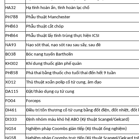
HA32
Hạ tinh hoàn ẩn, tinh hoàn lạc chổ
PH788
Phẫu thuật Manchester
PH863
Phẫu thuật cắt chóp
PH864
Phẫu thuật lấy tinh trùng thực hiện ICSI
NA93
Nạo sót thai, nạo sót rau sau sẩy, sau đẻ
BO38
Bóc nang tuyến Bartholin
KH302
Khí dung thuốc giãn phế quản
PH858
Phá thai bằng thuốc cho tuổi thai đến hết 9 tuần
XO12
Thủ thuật xoắn polip cổ tử cung, âm đạo
DA115
Đặt/tháo dụng cụ tử cung
FO04
Forceps
DI461
Điều trị tổn thương cổ tử cung bằng đốt điện, đốt nhiệt, đốt l
DI333
Định nhóm máu khó hệ ABO (Kỹ thuật Scangel/Gelcard)
NG54
Nghiệm pháp Coombs gián tiếp (Kỹ thuật ống nghiệm)
NG58
Nghiệm pháp Coombs trực tiếp (Kỹ thuật Scangel/Gelcard tr