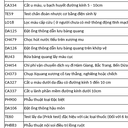
CA334
Cắt u máu, u bạch huyết đường kính 5 - 10cm
TE59
Test chẩn đoán nhược cơ bằng điện sinh lý
LO18
Lọc máu cấp cứu ( ở người chưa có mở thông động tĩnh mạc
DA125
Đặt ống thông dẫn lưu bàng quang
CH479
Chọc hút nước tiểu trên xương mu
DA126
Đặt ống thông dẫn lưu bàng quang trên khớp vệ
RU43
Rửa bàng quang lấy máu cục
CH454
Chi phí vận chuyển dịch vụ đi Hàm Giang, Bắc Trang, Bến Dừa
CH373
Chụp Xquang xương cổ tay thẳng, nghiêng hoặc chếch
CA327
Cắt u máu dưới da đầu có đường kính 5 đến 10 cm
CA337
Cắt u lành phần mềm đường kính dưới 10cm
PH900
Phẫu thuật loại Đặc biệt
DA106
Đặt ống thông hậu môn
TE60
Test lẩy da (Prick test) đặc hiệu với các loại thuốc (Đối với 6 l
PH883
Phẫu thuật nội soi điều trị lồng ruột