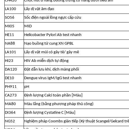
CH420
Chọc hút u nang buồng trứng cơ năng dưới siêu âm
LA100
Lấy dị vật âm đạo
SO56
Sốc điện ngoài lồng ngực cấp cứu
MI05
MID
HE11
Helicobacter Pylori Ab test nhanh
NA88
Nạo buồng tử cung XN GPBL
LA101
Lấy dị vật mũi có gây tê/ gây mê
HI23
HIV Ab miễn dịch tự động
DA120
Đặt dẫn lưu khí, dịch màng phổi
DE10
Dengue virus IgM/IgG test nhanh
PH911
pH
CA273
Định lượng Calci toàn phần [Máu]
MA80
Máu lắng (bằng phương pháp thủ công)
DI364
Định lượng Cystatine C [Máu]
NG52
Nghiệm pháp Coombs gián tiếp (Kỹ thuật Scangel/Gelcard tr