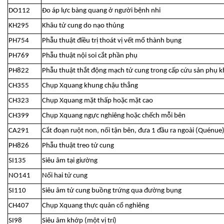
DO112
Đo áp lực bàng quang ở người bệnh nhi
KH295
Khâu tử cung do nạo thủng
PH754
Phẫu thuật điều trị thoát vị vết mổ thành bụng
PH769
Phẫu thuật nội soi cắt phần phụ
PH822
Phẫu thuật thắt động mạch tử cung trong cấp cứu sản phụ 
CH355
Chụp Xquang khung chậu thẳng
CH323
Chụp Xquang mặt thấp hoặc mặt cao
CH399
Chụp Xquang ngực nghiêng hoặc chếch mỗi bên
CA291
Cắt đoạn ruột non, nối tận bên, đưa 1 đầu ra ngoài (Quénue
PH826
Phẫu thuật treo tử cung
SI135
Siêu âm tại giường
NO141
Nối hai tử cung
SI110
Siêu âm tử cung buồng trứng qua đường bụng
CH407
Chụp Xquang thực quản cổ nghiêng
SI98
Siêu âm khớp (một vị trí)