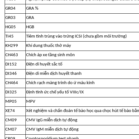
GR04
GRA %
GR03
GRA
HG05
HGB
TI45
Tiêm tinh trùng vào trứng ICSI (chưa gồm môi trường)
KH299
Khí dung thuốc thở máy
CH463
Chích áp xe tầng sinh môn
DI152
Điện di huyết sắc tố
DI346
Điện di miễn dịch huyết thanh
CH464
Chích rạch màng trinh do ứ máu kinh
DI325
Định tính ức chế yếu tố VIIIc/IX
MP05
MPV
XE74
Xét nghiệm và chẩn đoán tế bào học qua chọc hút tế bào bằ
CM09
CMV IgG miễn dịch tự động
CM07
CMV IgM miễn dịch tự động
CR09
Cryptosporidium test nhanh