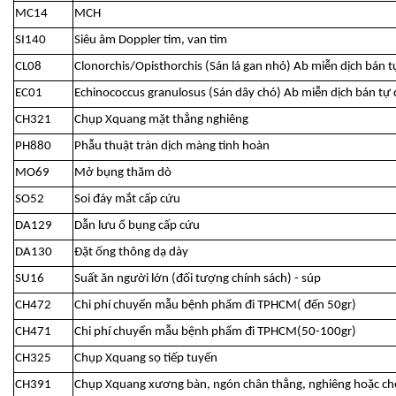
MC14
MCH
SI140
Siêu âm Doppler tim, van tim
CL08
Clonorchis/Opisthorchis (Sán lá gan nhỏ) Ab miễn dịch bán 
EC01
Echinococcus granulosus (Sán dây chó) Ab miễn dịch bán tự
CH321
Chụp Xquang mặt thẳng nghiêng
PH880
Phẫu thuật tràn dịch màng tinh hoàn
MO69
Mở bụng thăm dò
SO52
Soi đáy mắt cấp cứu
DA129
Dẫn lưu ổ bụng cấp cứu
DA130
Đặt ống thông dạ dày
SU16
Suất ăn người lớn (đối tượng chính sách) - súp
CH472
Chi phí chuyển mẫu bệnh phẩm đi TPHCM( đến 50gr)
CH471
Chi phí chuyển mẫu bệnh phẩm đi TPHCM(50-100gr)
CH325
Chụp Xquang sọ tiếp tuyến
CH391
Chụp Xquang xương bàn, ngón chân thẳng, nghiêng hoặc ch