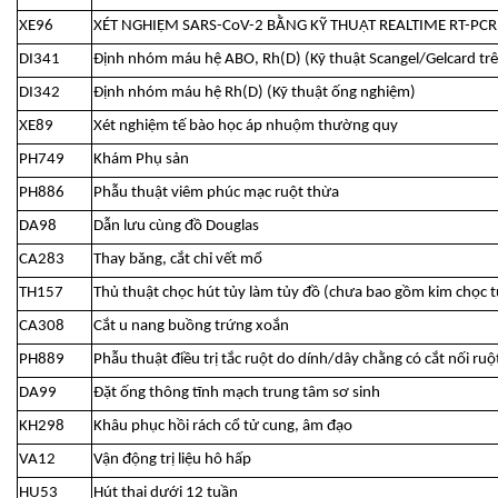
XE96
XÉT NGHIỆM SARS-CoV-2 BẰNG KỸ THUẬT REALTIME RT-PCR
DI341
Định nhóm máu hệ ABO, Rh(D) (Kỹ thuật Scangel/Gelcard tr
DI342
Định nhóm máu hệ Rh(D) (Kỹ thuật ống nghiệm)
XE89
Xét nghiệm tế bào học áp nhuộm thường quy
PH749
Khám Phụ sản
PH886
Phẫu thuật viêm phúc mạc ruột thừa
DA98
Dẫn lưu cùng đồ Douglas
CA283
Thay băng, cắt chỉ vết mổ
TH157
Thủ thuật chọc hút tủy làm tủy đồ (chưa bao gồm kim chọc t
CA308
Cắt u nang buồng trứng xoắn
PH889
Phẫu thuật điều trị tắc ruột do dính/dây chằng có cắt nối ruộ
DA99
Đặt ống thông tĩnh mạch trung tâm sơ sinh
KH298
Khâu phục hồi rách cổ tử cung, âm đạo
VA12
Vận động trị liệu hô hấp
HU53
Hút thai dưới 12 tuần