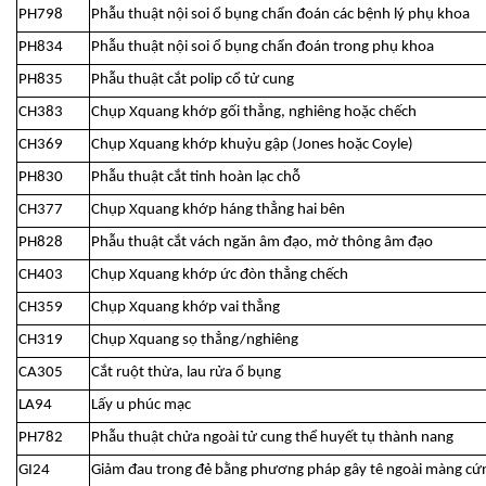
PH798
Phẫu thuật nội soi ổ bụng chẩn đoán các bệnh lý phụ khoa
PH834
Phẫu thuật nội soi ổ bụng chẩn đoán trong phụ khoa
PH835
Phẫu thuật cắt polip cổ tử cung
CH383
Chụp Xquang khớp gối thẳng, nghiêng hoặc chếch
CH369
Chụp Xquang khớp khuỷu gập (Jones hoặc Coyle)
PH830
Phẫu thuật cắt tinh hoàn lạc chỗ
CH377
Chụp Xquang khớp háng thẳng hai bên
PH828
Phẫu thuật cắt vách ngăn âm đạo, mở thông âm đạo
CH403
Chụp Xquang khớp ức đòn thẳng chếch
CH359
Chụp Xquang khớp vai thẳng
CH319
Chụp Xquang sọ thẳng/nghiêng
CA305
Cắt ruột thừa, lau rửa ổ bụng
LA94
Lấy u phúc mạc
PH782
Phẫu thuật chửa ngoài tử cung thể huyết tụ thành nang
GI24
Giảm đau trong đẻ bằng phương pháp gây tê ngoài màng cứ