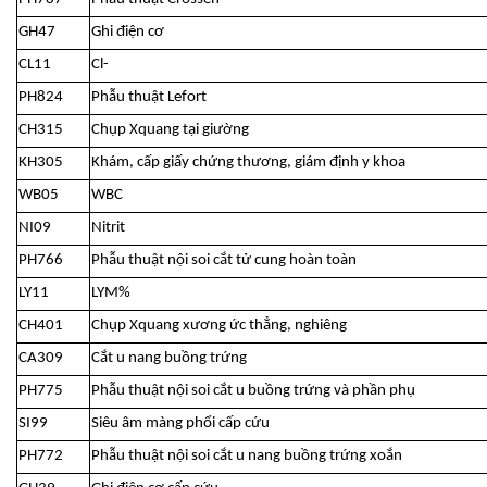
GH47
Ghi điện cơ
CL11
Cl-
PH824
Phẫu thuật Lefort
CH315
Chụp Xquang tại giường
KH305
Khám, cấp giấy chứng thương, giám định y khoa
WB05
WBC
NI09
Nitrit
PH766
Phẫu thuật nội soi cắt tử cung hoàn toàn
LY11
LYM%
CH401
Chụp Xquang xương ức thẳng, nghiêng
CA309
Cắt u nang buồng trứng
PH775
Phẫu thuật nội soi cắt u buồng trứng và phần phụ
SI99
Siêu âm màng phổi cấp cứu
PH772
Phẫu thuật nội soi cắt u nang buồng trứng xoắn