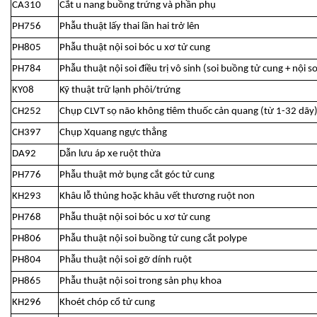
CA310
Cắt u nang buồng trứng và phần phụ
PH756
Phẫu thuật lấy thai lần hai trở lên
PH805
Phẫu thuật nội soi bóc u xơ tử cung
PH784
Phẫu thuật nội soi điều trị vô sinh (soi buồng tử cung + nội s
KY08
Kỹ thuật trữ lạnh phôi/trứng
CH252
Chụp CLVT sọ não không tiêm thuốc cản quang (từ 1-32 dãy
CH397
Chụp Xquang ngực thẳng
DA92
Dẫn lưu áp xe ruột thừa
PH776
Phẫu thuật mở bụng cắt góc tử cung
KH293
Khâu lỗ thủng hoặc khâu vết thương ruột non
PH768
Phẫu thuật nội soi bóc u xơ tử cung
PH806
Phẫu thuật nội soi buồng tử cung cắt polype
PH804
Phẫu thuật nội soi gỡ dính ruột
PH865
Phẫu thuật nội soi trong sản phụ khoa
KH296
Khoét chóp cổ tử cung