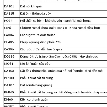
DA101
Đặt nội khí quản
DA118
Đặt ống thông dạ dày
HO34
Hội chẩn ca bệnh khó chuyên ngành Tai mũi họng
GI26
Giường Ngoại khoa loại 1 Hạng II - Khoa Ngoại tổng hợp
CA304
Cắt ruột thừa đơn thuần
CH405
Chụp Xquang đỉnh phổi ưỡn
CA306
Cắt ruột thừa, dẫn lưu ổ apxe
DO116
Đóng rò trực tràng - âm đạo hoặc rò tiết niệu- sinh dục
MO61
Mở khí quản cấp cứu
DA103
Đặt ống thông niệu quản qua nội soi (sonde JJ) có tiền mê
PH100
Phẫu thuật cắt tử cung
DA107
Đặt sonde bàng quang
PH840
Phẫu thuật cắt tử cung và thắt động mạch hạ vị do chảy máu
DI460
Điện cơ thanh quản
PH787
Phẫu thuật Crossen