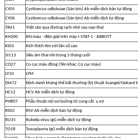
CY05
Cysticercus cellulosae (Sán lợn) Ab miễn dịch bán tự động
CY06
Cysticercus cellulosae (Sán lợn) Ab miễn dịch tự động
TR41
Triệt sản qua đường rạch nhỏ sau nạo thai
KH300
Khí máu - điện giải trên máy I-STAT-1 - ABBOTT
KI03
Kích thích tim với tần số cao
SI113
Siêu âm thai nhi trong 3 tháng cuối
CO27
Co cục máu đông (Tên khác: Co cục máu)
LY10
LYM
DI472
Định danh kháng thể bất thường (kỹ thuật Scangel/Gelcard 
HC12
HCV Ab miễn dịch tự động
PH807
Phẫu thuật nội soi buồng tử cung cắt u xơ
RS02
RSV Ab miễn dịch bán tự động
RU35
Rubella virus IgG miễn dịch tự động
TO18
Toxoplasma IgG miễn dịch bán tự động