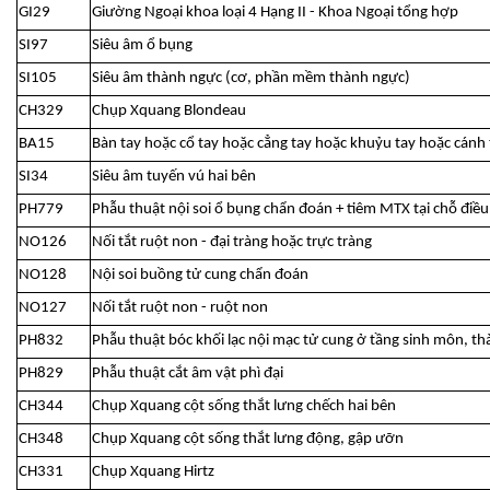
GI29
Giường Ngoại khoa loại 4 Hạng II - Khoa Ngoại tổng hợp
SI97
Siêu âm ổ bụng
SI105
Siêu âm thành ngực (cơ, phần mềm thành ngực)
CH329
Chụp Xquang Blondeau
BA15
Bàn tay hoặc cổ tay hoặc cẳng tay hoặc khuỷu tay hoặc cánh
SI34
Siêu âm tuyến vú hai bên
PH779
Phẫu thuật nội soi ổ bụng chẩn đoán + tiêm MTX tại chỗ điều 
NO126
Nối tắt ruột non - đại tràng hoặc trực tràng
NO128
Nội soi buồng tử cung chẩn đoán
NO127
Nối tắt ruột non - ruột non
PH832
Phẫu thuật bóc khối lạc nội mạc tử cung ở tầng sinh môn, t
PH829
Phẫu thuật cắt âm vật phì đại
CH344
Chụp Xquang cột sống thắt lưng chếch hai bên
CH348
Chụp Xquang cột sống thắt lưng động, gập ưỡn
CH331
Chụp Xquang Hirtz