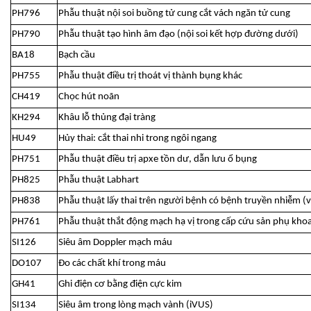
PH796
Phẫu thuật nội soi buồng tử cung cắt vách ngăn tử cung
PH790
Phẫu thuật tạo hình âm đạo (nội soi kết hợp đường dưới)
BA18
Bạch cầu
PH755
Phẫu thuật điều trị thoát vị thành bụng khác
CH419
Chọc hút noãn
KH294
Khâu lỗ thủng đại tràng
HU49
Hủy thai: cắt thai nhi trong ngôi ngang
PH751
Phẫu thuật điều trị apxe tồn dư, dẫn lưu ổ bụng
PH825
Phẫu thuật Labhart
PH838
Phẫu thuật lấy thai trên người bệnh có bệnh truyền nhiễm (v
PH761
Phẫu thuật thắt động mạch hạ vị trong cấp cứu sản phụ kho
SI126
Siêu âm Doppler mạch máu
DO107
Đo các chất khí trong máu
GH41
Ghi điện cơ bằng điện cực kim
SI134
Siêu âm trong lòng mạch vành (iVUS)