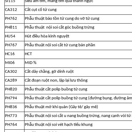
SI115
Siêu âm tim, màng tim qua thành ngực
CA312
Cắt cụt cổ tử cung
PH762
Phẫu thuật bảo tồn tử cung do vỡ tử cung
PH811
Phẫu thuật nội soi cắt góc buồng trứng
HU54
Hút điều hòa kinh nguyệt
PH767
Phẫu thuật nội soi cắt tử cung bán phần
HC16
HCT
MI06
MID %
CA302
Cắt dây chằng, gỡ dính ruột
CA289
Cắt đoạn ruột non, lập lại lưu thông
PH820
Phẫu thuật cắt polip buồng tử cung
PH794
Phẫu thuật cắt polip buồng tử cung (đường bụng, đường âm
PH836
Phẫu thuật mở khí quản (Gây tê/ gây mê)
PH773
Phẫu thuật nội soi cắt u nang buồng trứng, nang cạnh vòi tử
PH764
Phẫu thuật nội soi vét hạch tiểu khung