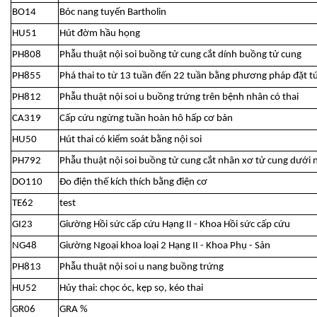
BO14
Bóc nang tuyến Bartholin
HU51
Hút đờm hầu họng
PH808
Phẫu thuật nội soi buồng tử cung cắt dính buồng tử cung
PH855
Phá thai to từ 13 tuần đến 22 tuần bằng phương pháp đặt t
PH812
Phẫu thuật nội soi u buồng trứng trên bệnh nhân có thai
CA319
Cấp cứu ngừng tuần hoàn hô hấp cơ bản
HU50
Hút thai có kiểm soát bằng nội soi
PH792
Phẫu thuật nội soi buồng tử cung cắt nhân xơ tử cung dưới
DO110
Đo điện thế kích thích bằng điện cơ
TE62
test
GI23
Giường Hồi sức cấp cứu Hạng II - Khoa Hồi sức cấp cứu
NG48
Giường Ngoại khoa loại 2 Hạng II - Khoa Phụ - Sản
PH813
Phẫu thuật nội soi u nang buồng trứng
HU52
Hủy thai: chọc óc, kẹp sọ, kéo thai
GR06
GRA %