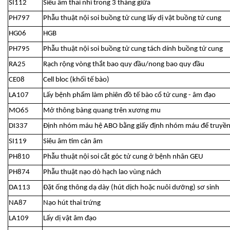
SI112
Siêu âm thai nhi trong 3 tháng giữa
PH797
Phẫu thuật nội soi buồng tử cung lấy dị vật buồng tử cung
HG06
HGB
PH795
Phẫu thuật nội soi buồng tử cung tách dính buồng tử cung
RA25
Rạch rộng vòng thắt bao quy đầu/nong bao quy đầu
CE08
Cell bloc (khối tế bào)
LA107
Lấy bệnh phẩm làm phiên đồ tế bào cổ tử cung - âm đạo
MO65
Mở thông bàng quang trên xương mu
DI337
Định nhóm máu hệ ABO bằng giấy định nhóm máu để truyền 
SI119
Siêu âm tim cản âm
PH810
Phẫu thuật nội soi cắt góc tử cung ở bệnh nhân GEU
PH874
Phẫu thuật nạo dò hạch lao vùng nách
DA113
Đặt ống thông dạ dày (hút dịch hoặc nuôi dưỡng) sơ sinh
NA87
Nạo hút thai trứng
LA109
Lấy dị vật âm đạo