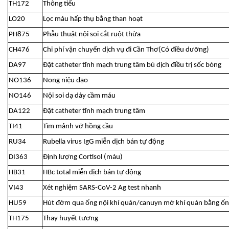
TH172
Thông tiểu
LO20
Lọc máu hấp thụ bằng than hoạt
PH875
Phẫu thuật nội soi cắt ruột thừa
CH476
Chi phí vận chuyển dịch vụ đi Cần Thơ(Có điều dưỡng)
DA97
Đặt catheter tĩnh mạch trung tâm bù dịch điều trị sốc bỏng
NO136
Nong niệu đạo
NO146
Nội soi dạ dày cầm máu
DA122
Đặt catheter tĩnh mạch trung tâm
TI41
Tìm mảnh vỡ hồng cầu
RU34
Rubella virus IgG miễn dịch bán tự động
DI363
Định lượng Cortisol (máu)
HB31
HBc total miễn dịch bán tự động
VI43
Xét nghiệm SARS-CoV-2 Ag test nhanh
HU59
Hút đờm qua ống nội khí quản/canuyn mở khí quản bằng ốn
TH175
Thay huyết tương