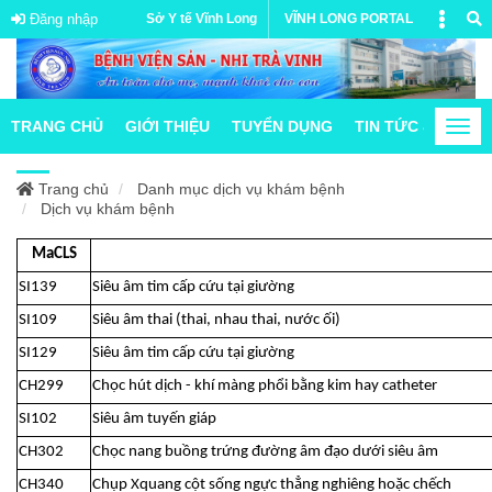
Đăng nhập
Sở Y tế Vĩnh Long
VĨNH LONG PORTAL
TRANG CHỦ
GIỚI THIỆU
TUYỂN DỤNG
TIN TỨC & HOẠT
Togg
navi
Trang chủ
Danh mục dịch vụ khám bệnh
Dịch vụ khám bệnh
MaCLS
SI139
Siêu âm tim cấp cứu tại giường
SI109
Siêu âm thai (thai, nhau thai, nước ối)
SI129
Siêu âm tim cấp cứu tại giường
CH299
Chọc hút dịch - khí màng phổi bằng kim hay catheter
SI102
Siêu âm tuyến giáp
CH302
Chọc nang buồng trứng đường âm đạo dưới siêu âm
CH340
Chụp Xquang cột sống ngực thẳng nghiêng hoặc chếch