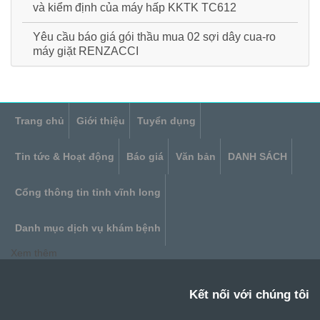
và kiểm định của máy hấp KKTK TC612
Yêu cầu báo giá gói thầu mua 02 sợi dây cua-ro
máy giặt RENZACCI
Trang chủ
Giới thiệu
Tuyển dụng
Tin tức & Hoạt động
Báo giá
Văn bản
DANH SÁCH
Cổng thông tin tỉnh vĩnh long
Danh mục dịch vụ khám bệnh
Xem thêm
Kết nối với chúng tôi