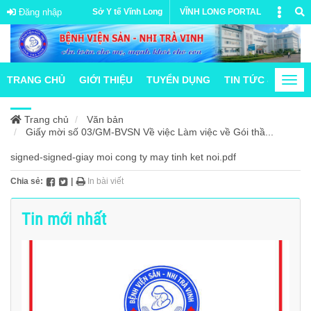
Đăng nhập
Sở Y tế Vĩnh Long
VĨNH LONG PORTAL
TRANG CHỦ
GIỚI THIỆU
TUYỂN DỤNG
TIN TỨC & HOẠT
Togg
navi
Trang chủ
Văn bản
Giấy mời số 03/GM-BVSN Về việc Làm việc về Gói thầ...
signed-signed-giay moi cong ty may tinh ket noi.pdf
Chia sẻ:
|
In bài viết
Tin mới nhất